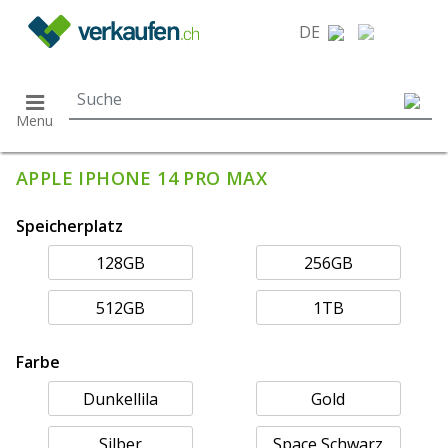
}
DE
Menu
APPLE IPHONE 14 PRO MAX
Speicherplatz
128GB
256GB
512GB
1TB
Farbe
Dunkellila
Gold
Silber
Space Schwarz