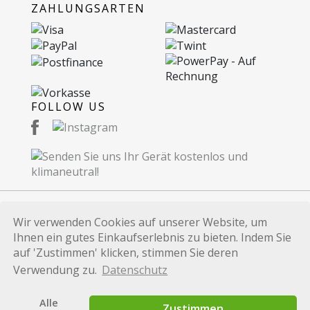
ZAHLUNGSARTEN
FOLLOW US
Wir verwenden Cookies auf unserer Website, um
© 2026 Recommerce AG. Proudly Made in
Ihnen ein gutes Einkaufserlebnis zu bieten. Indem Sie
Switzerland.
auf 'Zustimmen' klicken, stimmen Sie deren
Alle auf dieser Website verwendeten Marken und
Verwendung zu.
Datenschutz
Produktbezeichnungen dienen lediglich
Identifikationszwecken und sind Marken bzw.
Alle
Zustimmen